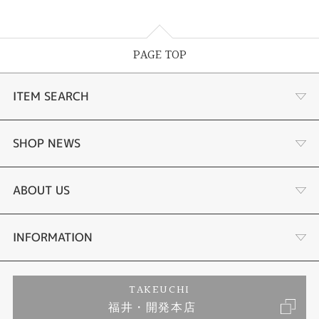
PAGE TOP
ITEM SEARCH
婚約指輪
SHOP NEWS
結婚指輪
サプライズプロポーズ相談室
ABOUT US
セットリング
ダイヤモンドカッターブランド
店舗情報
INFORMATION
エタニティーリング
アフターメンテナンス
会社概要
特定商取引に関する表記
TAKEUCHI
福井・開発本店