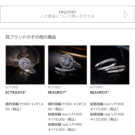
婚約指輪
INQUIRY
婚約指輪 ラグジュアリー
この商品について問い合わせる
エクトゥーロ 婚約指輪
婚約指輪 サイドメレ
婚約指輪 ストレート
婚約指輪 プラチナカラー
同ブランドのその他の商品
婚約指輪 ミルグレイン
デザイン
ゴージャス
テイスト
ECTURO
ECTURO
ECTURO
E
婚約指輪 ラグジュアリー
ECTRAD16°
BEAURO7°
BEAURO3°
B
紹介文
婚約指輪 Pt900 ￥231,0
婚約指輪 Pt900 ￥281,0
結婚指輪 men’s Pt900
結
00（税込）
00（税込）
￥113,000（税込）
結婚指輪 men’s Pt900
結婚指輪 lady’s Pt900
結
ブライダルジュエリーの伝統様式を重んじながら
￥118,000（税込）
￥125,000（税込）
洗練された耽美を独創するエクトゥーロ
結婚指輪 lady’s Pt900
優美な輝きが語るのは
￥115,000（税込）
完璧なふたりの愛と 永遠に輝く未来