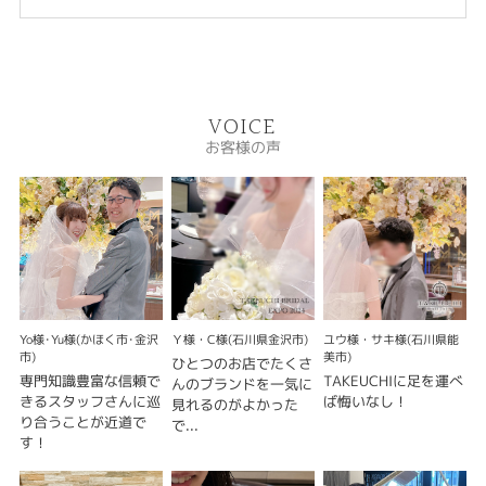
VOICE
お客様の声
Yo様･Yu様(かほく市･金沢
Ｙ様・C様(石川県金沢市)
ユウ様・サキ様(石川県能
市)
美市)
ひとつのお店でたくさ
専門知識豊富な信頼で
TAKEUCHIに足を運べ
んのブランドを一気に
きるスタッフさんに巡
ば悔いなし！
見れるのがよかった
り合うことが近道で
で...
す！