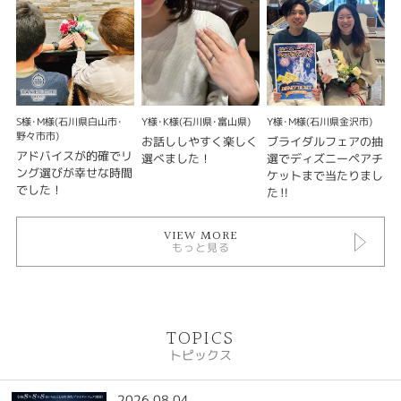
S様･M様(石川県白山市･
Y様･K様(石川県･富山県)
Y様･M様(石川県金沢市)
野々市市)
お話ししやすく楽しく
ブライダルフェアの抽
アドバイスが的確でリ
選べました！
選でディズニーペアチ
ング選びが幸せな時間
ケットまで当たりまし
でした！
た‼
VIEW MORE
もっと見る
TOPICS
トピックス
2026.08.04