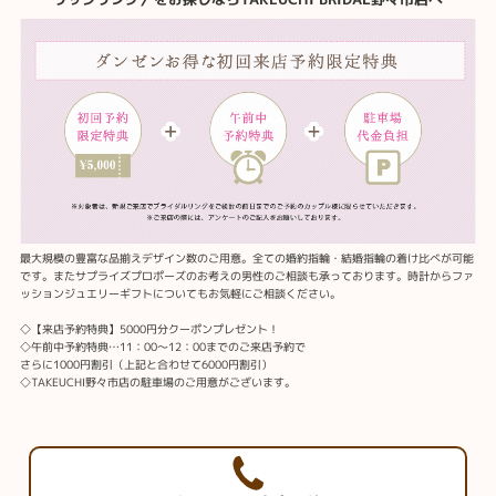
最大規模の豊富な品揃えデザイン数のご用意。全ての婚約指輪・結婚指輪の着け比べが可能
です。またサプライズプロポーズのお考えの男性のご相談も承っております。時計からファ
ッションジュエリーギフトについてもお気軽にご相談ください。
◇【来店予約特典】5000円分クーポンプレゼント！
◇午前中予約特典…11：00～12：00までのご来店予約で
さらに1000円割引（上記と合わせて6000円割引）
◇TAKEUCHI野々市店の駐車場のご用意がございます。