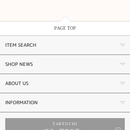
PAGE TOP
ITEM SEARCH
婚約指輪
SHOP NEWS
結婚指輪
サプライズプロポーズ相談室
ABOUT US
セットリング
ダイヤモンドカッターブランド
店舗情報
INFORMATION
エタニティーリング
アフターメンテナンス
会社概要
特定商取引に関する表記
TAKEUCHI