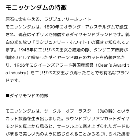
モニッケンダムの特徴
原石に命を与える、ラグジュアリーホワイト
モニッケンダムは、1890年にオランダ・アムステルダムで設立
され、現在はイギリスで発信するダイヤモンドブランドです。純
白の光を放つ「ラクジュアリー・ホワイト」の輝きで知られてい
ます。1948年にエリザベス王女ご結婚の際、タンザニア政府が
御祝いとして贈呈したダイヤモンド原石のカットを依頼された
り、1966年にクイーンズアワード英国産業賞（Qeen’s Award t
o industry）をエリザベス女王より賜ったことでも有名なブラン
ドです。
■ダイヤモンドの特徴
モニッケンダムは、サークル・オブ・ラスター（光の輪）という
カット技術を生み出しました。ラウンドブリリアンカットダイヤ
モンドを真上から見ると、サークル上に磨き上げられたガードル
がまるで美しい光のように感じられることから名づけられた技術