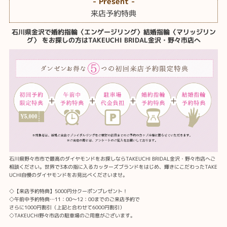
- Present -
来店予約特典
石川県金沢で婚約指輪〈エンゲージリング〉結婚指輪〈マリッジリン
グ〉 をお探しの方はTAKEUCHI BRIDAL金沢・野々市店へ
石川県野々市市で最高のダイヤモンドをお探しならTAKEUCHI BRIDAL金沢・野々市店へご
相談ください。世界で3本の指に入るカッターズブランドをはじめ、輝きにこだわったTAKE
UCHI自慢のダイヤモンドをお見比べくださいませ。
◇【来店予約特典】5000円分クーポンプレゼント！
◇午前中予約特典…11：00～12：00までのご来店予約で
さらに1000円割引（上記と合わせて6000円割引）
◇TAKEUCHI野々市店の駐車場のご用意がございます。