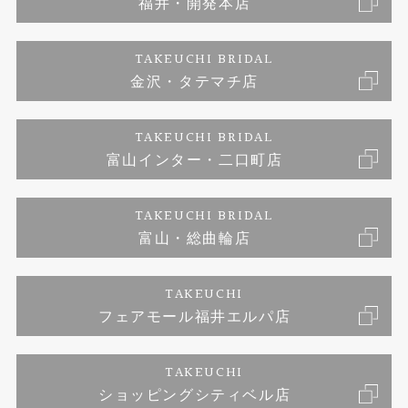
福井・開発本店
婚約ネックレス
金澤工房｜手作りペアリング
お客様の声
ご来店予約
TAKEUCHI BRIDAL
ブランドリスト
金沢・タテマチ店
金澤工房｜手作り結婚指輪
お問い合わせ
プライバシーポリシー
TAKEUCHI BRIDAL
金澤工房｜手作り婚約指輪プロポーズプラン
富山インター・二口町店
TAKEUCHI BRIDAL
富山・総曲輪店
TAKEUCHI
フェアモール福井エルパ店
TAKEUCHI
ショッピングシティベル店