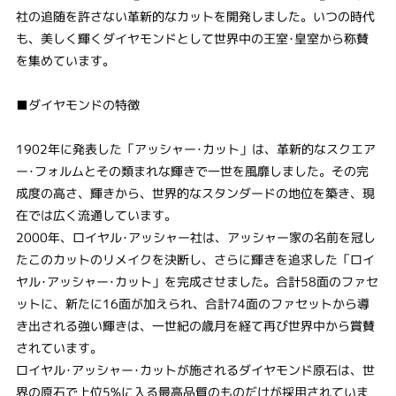
社の追随を許さない革新的なカットを開発しました。いつの時代
も、美しく輝くダイヤモンドとして世界中の王室･皇室から称賛
を集めています。
■ダイヤモンドの特徴
1902年に発表した「アッシャー･カット」は、革新的なスクエア
ー･フォルムとその類まれな輝きで一世を風靡しました。その完
成度の高さ、輝きから、世界的なスタンダードの地位を築き、現
在では広く流通しています。
2000年、ロイヤル･アッシャー社は、アッシャー家の名前を冠し
たこのカットのリメイクを決断し、さらに輝きを追求した「ロイ
ヤル･アッシャー･カット」を完成させました。合計58面のファセ
ットに、新たに16面が加えられ、合計74面のファセットから導
き出される強い輝きは、一世紀の歳月を経て再び世界中から賞賛
されています。
ロイヤル･アッシャー･カットが施されるダイヤモンド原石は、世
界の原石で上位5%に入る最高品質のものだけが採用されていま