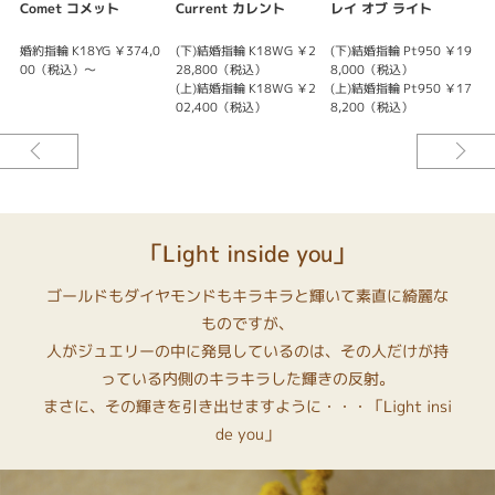
Comet コメット
Current カレント
レイ オブ ライト
【サイズ】
婚約指輪 K18YG ￥374,0
(下)結婚指輪 K18WG ￥2
(下)結婚指輪 Pt950 ￥19
(
#4~15（0.5番刻みでオーダー可）
00（税込）～
28,800（税込）
8,000（税込）
その他のサイズは特注になります。
(上)結婚指輪 K18WG ￥2
(上)結婚指輪 Pt950 ￥17
(
お気軽にお問い合わせ下さい。
02,400（税込）
8,200（税込）
リング幅：約1.4mm
【素材】
K18YGイエローゴールド
【 ダイヤモンド 】
「Light inside you」
カラット（重さ）：0.2ct (0.18ct/0.2ct/0.25ct/0.3ctがお選び頂けます）
カラー（色）Fカラー
ゴールドもダイヤモンドもキラキラと輝いて素直に綺麗な
クラリティ（透明度）VS2
ものですが、
カット：３EX H＆C
グレーディングレポート付
人がジュエリーの中に発見しているのは、その人だけが持
っている内側のキラキラした輝きの反射。
※センターダイヤ込みの価格となります。
まさに、その輝きを引き出せますように・・・「Light insi
※選ばれる素材・ダイヤモンドグレードによって価格が変わります。
de you」