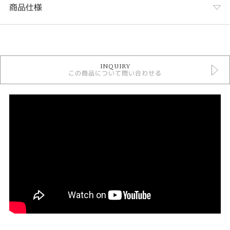
商品仕様
カテゴリ
婚約指輪
INQUIRY
婚約指輪 アンティーク
この商品について問い合わせる
すぐ用意できる婚約指輪
YUKA HOJO 婚約指輪
人気ブランド婚約指輪
婚約指輪 ソリテール
婚約指輪 ストレート
婚約指輪 ゴールドカラー
婚約指輪 槌目
デザイン
アンティーク
テイスト
婚約指輪 アンティーク