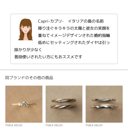
紹介文
〜カプリ〜
Capri-カプリ- イタリアの島の名前
What you say,What you do,
降り注ぐキラキラの太陽と彼女の笑顔を
Everything you do is my paradise.
重ねてイメージデザインされた婚約指輪
低めにセッティングされたダイヤは引っ
明るい君のすべてが僕を照らす。
掛かりが少なく
普段使いされたい方にもおススメです
「Capri」とは、
イタリアにある素敵な島の名前。
ゴールドにハンマーで槌目をつけた
同ブランドのその他の商品
ハンドメイドの質感がとっても素敵な
ありそうでない、シンプルなゴールドの
おしゃれなエンゲージリング。
陽気な太陽の包み込むようなあたたかさが
大好きな人の笑顔を想い出させる、
そんな印象のCapriで、
YUKA HOJOのラインナップの中でも
YUKA HOJO
YUKA HOJO
YUKA HOJO
Y
発売以来、とても人気があるリングです♪