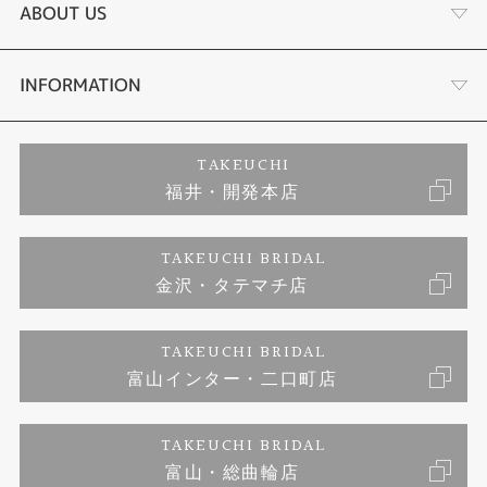
結婚指輪
サプライズプロポーズ相談室
ABOUT US
セットリング
ダイヤモンドカッターブランド
店舗情報
INFORMATION
エタニティーリング
アフターメンテナンス
会社概要
特定商取引に関する表記
TAKEUCHI
福井・開発本店
婚約ネックレス
金澤工房｜手作りペアリング
お客様の声
ご来店予約
TAKEUCHI BRIDAL
ブランドリスト
金沢・タテマチ店
金澤工房｜手作り結婚指輪
お問い合わせ
プライバシーポリシー
TAKEUCHI BRIDAL
金澤工房｜手作り婚約指輪プロポーズプラン
富山インター・二口町店
TAKEUCHI BRIDAL
富山・総曲輪店