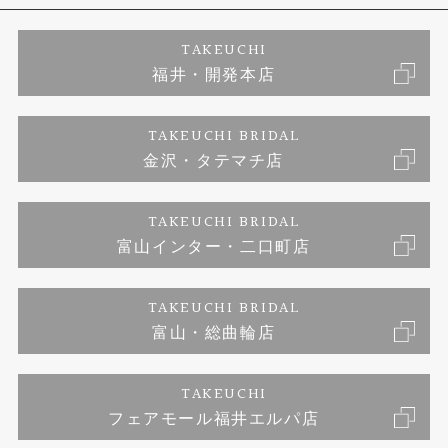
エタニティーリング
アフターメンテナンス
会社概要
特定商取引に関する表記
TAKEUCHI
福井・開発本店
婚約ネックレス
金澤工房｜手作りペアリング
お客様の声
ご来店予約
TAKEUCHI BRIDAL
ブランドリスト
金沢・タテマチ店
金澤工房｜手作り結婚指輪
お問い合わせ
プライバシーポリシー
TAKEUCHI BRIDAL
金澤工房｜手作り婚約指輪プロポーズプラン
富山インター・二口町店
TAKEUCHI BRIDAL
富山・総曲輪店
TAKEUCHI
フェアモール福井エルパ店