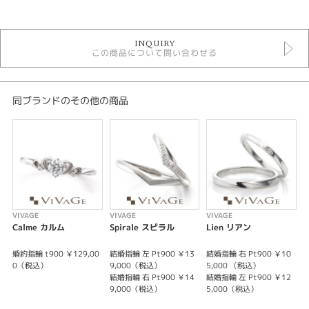
カテゴリ
ヴィヴァージュ セットリング
INQUIRY
セットリング アンティーク
この商品について問い合わせる
セットリング
性別
同ブランドのその他の商品
レディース
メンズ
紹介文
VIVAGE 【Avenir】アベニール ~未来~未来へと繋がるこの瞬間
※婚約指輪のセンターダイヤモンドの価格は含まれません。
VIVAGE
VIVAGE
VIVAGE
V
Calme カルム
Spirale スピラル
Lien リアン
婚約指輪 t900 ￥129,00
結婚指輪 左 Pt900 ￥13
結婚指輪 右 Pt900 ￥10
婚
0（税込）
9,000（税込）
5,000 （税込）
結婚指輪 右 Pt900 ￥14
結婚指輪 左 Pt900 ￥12
9,000（税込）
5,000（税込）