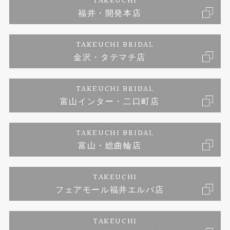
TAKEUCHI
福井・開発本店
婚約ネックレス
金澤工房｜手作りペアリング
お客様の声
ご来店予約
TAKEUCHI BRIDAL
ブランドリスト
金沢・タテマチ店
金澤工房｜手作り結婚指輪
お問い合わせ
プライバシーポリシー
TAKEUCHI BRIDAL
金澤工房｜手作り婚約指輪プロポーズプラン
富山インター・二口町店
TAKEUCHI BRIDAL
富山・総曲輪店
TAKEUCHI
フェアモール福井エルパ店
TAKEUCHI