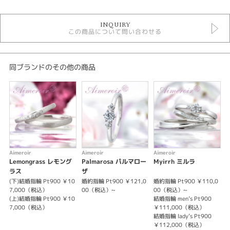
結婚指輪
INQUIRY
結婚指輪 ラグジュアリー
この商品について問い合わせる
エタニティリング
エメルワール 結婚指輪
結婚指輪 ウェーブ・S字
結婚指輪 プラチナカラー
同ブランドのその他の商品
結婚指輪 甲丸
結婚指輪 幅細
デザイン
ゴージャス
テイスト
Aimeroir
Aimeroir
Aimeroir
A
Lemongrass レモング
Palmarosa パルマロー
Myirrh ミルラ
結婚指輪 ラグジュアリー
ラス
ザ
(下)結婚指輪 Pt900 ￥10
婚約指輪 Pt900 ￥121,0
婚約指輪 Pt900 ￥110,0
(
性別
7,000（税込）
00（税込）~
00（税込）~
(上)結婚指輪 Pt900 ￥10
結婚指輪 men’s Pt900
(
7,000（税込）
￥111,000（税込）
レディース
結婚指輪 lady’s Pt900
メンズ
￥112,000（税込）