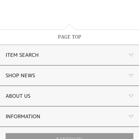
PAGE TOP
ITEM SEARCH
婚約指輪
SHOP NEWS
結婚指輪
サプライズプロポーズ相談室
ABOUT US
セットリング
ダイヤモンドカッターブランド
店舗情報
INFORMATION
エタニティーリング
アフターメンテナンス
会社概要
特定商取引に関する表記