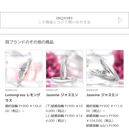
カテゴリ
セットリング ラグジュアリー
INQUIRY
セットリング
この商品について問い合わせる
エメルワール セットリング
デザイン
同ブランドのその他の商品
ゴージャス
テイスト
セットリング ラグジュアリー
性別
Aimeroir
Aimeroir
Aimeroir
A
レディース
Lemongrass レモング
Jasmine ジャスミン
Jasmine ジャスミン
M
メンズ
ラス
婚約指輪 Pt900 ￥134,0
(下)結婚指輪 Pt900 ￥10
婚約指輪 Pt900 ￥111,0
(
00（税込）~
4,000（税込）
00（税込）~
紹介文
(上)結婚指輪 Pt900 ￥14
結婚指輪 men’s Pt900
(
4,000（税込）
￥104,000（税込）
Lemongrass レモングラス
結婚指輪 lady’s Pt900
ふたり手をとり 輝きに満ちた未来へ