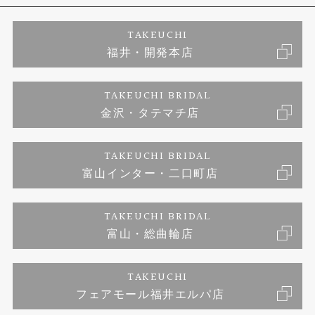
エタニティーリング
アフターメンテナンス
会社概要
特定商取引に関する表記
TAKEUCHI
福井・開発本店
婚約ネックレス
金澤工房｜手作りペアリング
お客様の声
ご来店予約
TAKEUCHI BRIDAL
ブランドリスト
金沢・タテマチ店
金澤工房｜手作り結婚指輪
お問い合わせ
プライバシーポリシー
TAKEUCHI BRIDAL
金澤工房｜手作り婚約指輪プロポーズプラン
富山インター・二口町店
TAKEUCHI BRIDAL
富山・総曲輪店
TAKEUCHI
フェアモール福井エルパ店