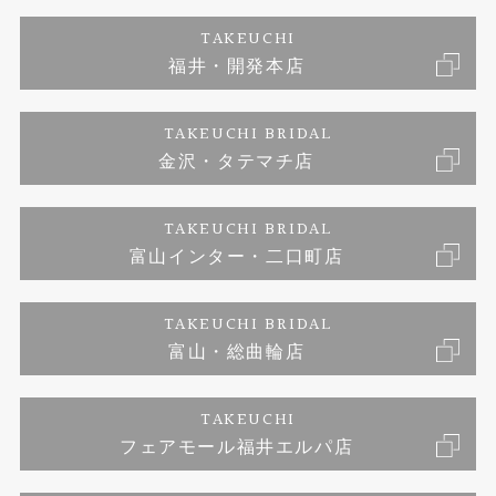
エタニティーリング
アフターメンテナンス
会社概要
特定商取引に関する表記
TAKEUCHI
福井・開発本店
婚約ネックレス
金澤工房｜手作りペアリング
お客様の声
ご来店予約
TAKEUCHI BRIDAL
ブランドリスト
金沢・タテマチ店
金澤工房｜手作り結婚指輪
お問い合わせ
プライバシーポリシー
TAKEUCHI BRIDAL
金澤工房｜手作り婚約指輪プロポーズプラン
富山インター・二口町店
TAKEUCHI BRIDAL
富山・総曲輪店
TAKEUCHI
フェアモール福井エルパ店