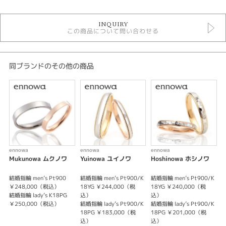
結婚指輪
INQUIRY
結婚指輪 コンビネーション
この商品について問い合わせる
ennowa
デザイン
同ブランドのその他の商品
コンビネーション
テイスト
結婚指輪 コンビネーション
性別
ennowa
ennowa
ennowa
e
レディース
Mukunowa ムクノワ
Yuinowa ユイノワ
Hoshinowa ホシノワ
メンズ
結婚指輪 men’s Pt900
結婚指輪 men’s Pt900/K
結婚指輪 men’s Pt900/K
結
￥248,000（税込）
18YG ￥244,000（税
18YG ￥240,000（税
1
紹介文
結婚指輪 lady’s K18PG
込）
込）
￥250,000（税込）
結婚指輪 lady’s Pt900/K
結婚指輪 lady’s Pt900/K
結
ふたりの運命を象った縁の輪。
18PG ￥183,000（税
18PG ￥201,000（税
1
ふたりであることに
込）
込）