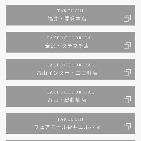
エタニティーリング
アフターメンテナンス
会社概要
特定商取引に関する表記
TAKEUCHI
福井・開発本店
婚約ネックレス
金澤工房｜手作りペアリング
お客様の声
ご来店予約
TAKEUCHI BRIDAL
ブランドリスト
金沢・タテマチ店
金澤工房｜手作り結婚指輪
お問い合わせ
プライバシーポリシー
TAKEUCHI BRIDAL
金澤工房｜手作り婚約指輪プロポーズプラン
富山インター・二口町店
TAKEUCHI BRIDAL
富山・総曲輪店
TAKEUCHI
フェアモール福井エルパ店