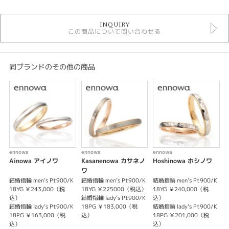
結婚指輪
INQUIRY
結婚指輪 コンビネーション
この商品について問い合わせる
ennowa
デザイン
同ブランドのその他の商品
コンビネーション
テイスト
結婚指輪 コンビネーション
性別
ennowa
ennowa
ennowa
e
レディース
Ainowa アイノワ
Kasanenowa カサネノ
Hoshinowa ホシノワ
メンズ
ワ
結婚指輪 men’s Pt900/K
結婚指輪 men’s Pt900/K
結婚指輪 men’s Pt900/K
結
18YG ￥243,000（税
18YG ￥225000（税込）
18YG ￥240,000（税
紹介文
込）
結婚指輪 lady’s Pt900/K
込）
結
結婚指輪 lady’s Pt900/K
18PG ￥183,000（税
結婚指輪 lady’s Pt900/K
ふたりの運命を象った縁の輪。
18PG ￥163,000（税
込）
18PG ￥201,000（税
ふたりであることに
込）
込）