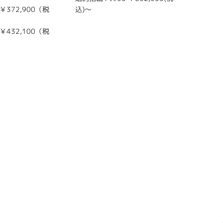
 ￥372,900（税
込)～
（左）Pt
込）～
 ￥432,100（税
（右）Pt
込）～