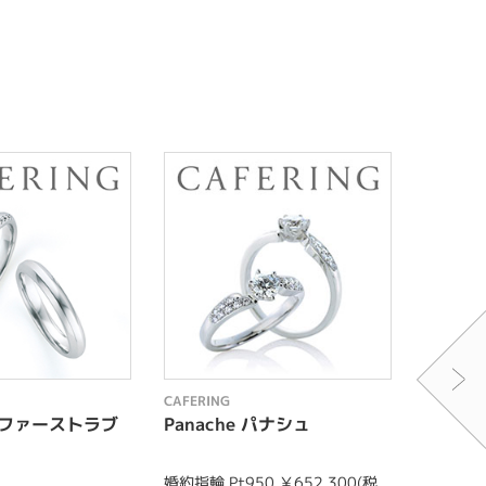
CAFERING
CAFERIN
ve ファーストラブ
Panache パナシュ
Lien 
婚約指輪 Pt950 ￥652,300(税
結婚指輪