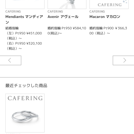
CAFERING
CAFERING
CAFERING
C
Mendiants マンディア
Avenir アヴェール
Macaron マカロン
ン
結婚指輪
婚約指輪 Pt950 ¥584,10
婚約指輪 Pt900 ￥366,3
婚
（左）Pt950 ¥451,000
0(税込)～
00（税込）～
0
（税込）～
（右）Pt950 ¥320,100
（税込）～
最近チェックした商品