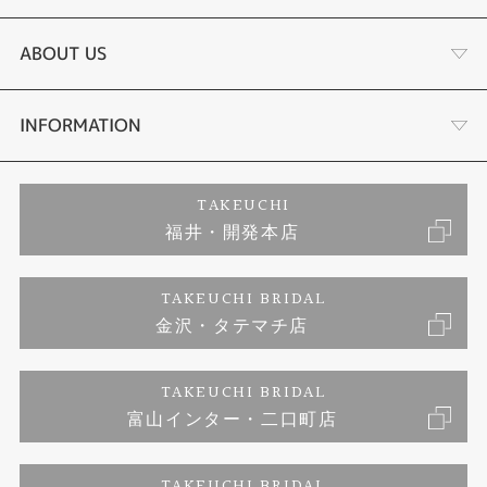
結婚指輪
サプライズプロポーズ相談室
ABOUT US
セットリング
ダイヤモンドカッターブランド
店舗情報
INFORMATION
エタニティーリング
アフターメンテナンス
会社概要
特定商取引に関する表記
TAKEUCHI
福井・開発本店
婚約ネックレス
金澤工房｜手作りペアリング
お客様の声
ご来店予約
TAKEUCHI BRIDAL
ブランドリスト
金沢・タテマチ店
金澤工房｜手作り結婚指輪
お問い合わせ
プライバシーポリシー
TAKEUCHI BRIDAL
金澤工房｜手作り婚約指輪プロポーズプラン
富山インター・二口町店
TAKEUCHI BRIDAL