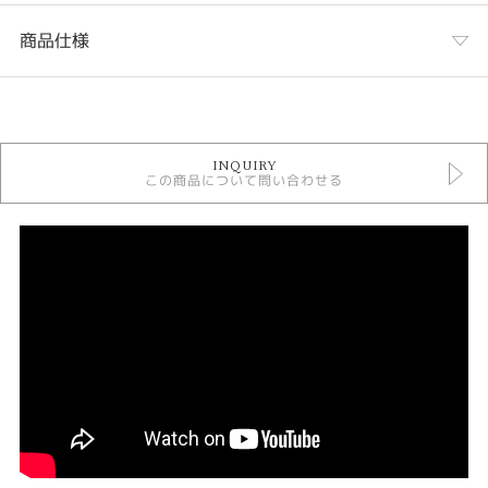
商品仕様
カテゴリ
結婚指輪
INQUIRY
結婚指輪 シンプル
この商品について問い合わせる
結婚指輪 フェミニン
カフェリング 結婚指輪
人気ブランド結婚指輪
結婚指輪 ウェーブ・S字
結婚指輪 プラチナカラー
結婚指輪 3～7石
結婚指輪 甲丸
デザイン
シンプル
テイスト