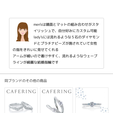
結婚指輪 シンプル
性別
レディース
men'sは鏡面とマットの組み合わせがスタ
メンズ
イリッシュで、自分好みにカスタム可能
紹介文
lady'sには流れるような５石のダイヤモン
ドとプラチナビーズが施されていて女性
Aimer エメ / ひとつの愛
の指をきれいに見せてくれる
アームが細いので着けやすく、流れるようなウェーブ
ひとつの愛（ダイヤモンド）をふたりで包み込む意味を持ち、美しいウェー
ブラインは、ふたりの愛が流れる時を表しています。
ラインが綺麗な結婚指輪です
ふたりのライフスタイルにしっくり馴染む、繊細な細身のライン。シンプル
ながらも飽きの来ないデザインで、プラチナの輝きとともに長年愛用ができ
る結婚指輪です。
同ブランドのその他の商品
※サイズより価格が変わる場合があります。詳しくは店頭スタッフまでお尋
ねください。