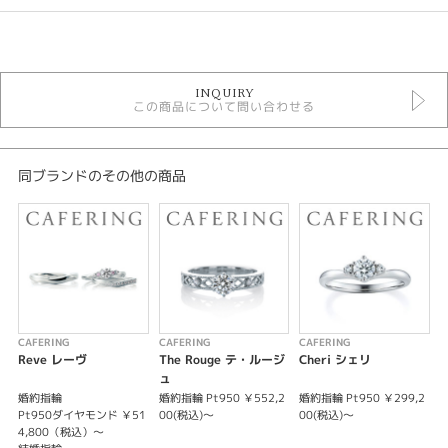
カテゴリ
セットリング ラグジュアリー
INQUIRY
セットリング
この商品について問い合わせる
カフェリング セットリング
デザイン
同ブランドのその他の商品
ゴージャス
テイスト
セットリング ラグジュアリー
性別
CAFERING
CAFERING
CAFERING
C
レディース
Reve レーヴ
The Rouge テ・ルージ
Cheri シェリ
メンズ
ュ
婚約指輪
婚約指輪 Pt950 ￥552,2
婚約指輪 Pt950 ￥299,2
婚
Pt950ダイヤモンド ￥51
00(税込)～
00(税込)～
0
紹介文
4,800（税込）～