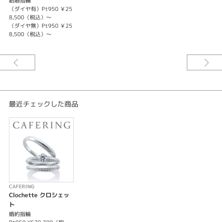
結婚指輪
Clochette 【クロシェット 】
（ダイヤ有）Pt950 ￥25
幸せを呼ぶ鐘
8,500（税込）～
（ダイヤ無）Pt950 ￥25
鐘の音色が重なりあって響く。
8,500（税込）～
心からあふれてくる喜びや感謝の証として、いつまでも祝福の鐘が響き続け
る。
※センターダイヤ込みの価格となります。
※サイズにより価格が変わる場合があります。詳しくは店頭スタッフまでお
尋ねください。
最近チェックした商品
CAFERING
Clochette クロシェッ
ト
婚約指輪