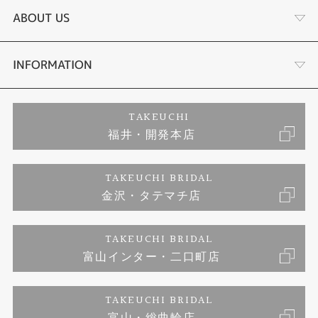
結婚指輪
サプライズプロポーズ相談室
ABOUT US
セットリング
ダイヤモンドカッターブランド
店舗情報
INFORMATION
エタニティーリング
アフターメンテナンス
会社概要
特定商取引に関する表記
TAKEUCHI
福井・開発本店
婚約ネックレス
金澤工房｜手作りペアリング
お客様の声
ご来店予約
TAKEUCHI BRIDAL
ブランドリスト
金沢・タテマチ店
金澤工房｜手作り結婚指輪
お問い合わせ
プライバシーポリシー
TAKEUCHI BRIDAL
金澤工房｜手作り婚約指輪プロポーズプラン
富山インター・二口町店
TAKEUCHI BRIDAL