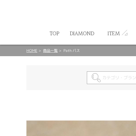
ート
TOP
DIAMOND
ITEM
HOME
商品一覧
Path パス