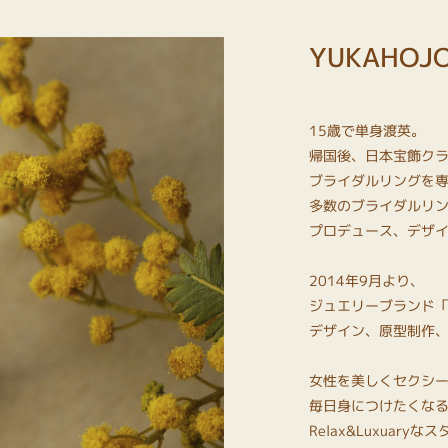
YUKAHOJ
15歳で単身渡英。
帰国後、日本宝飾ク
ブライダルリングを
多数のブライダルリ
プロデュース、デザ
2014年9月より、
ジュエリーブランド「Y
デザイン、原型制作
女性を美しくセクシ
毎日身につけたくな
Relax&Luxuar