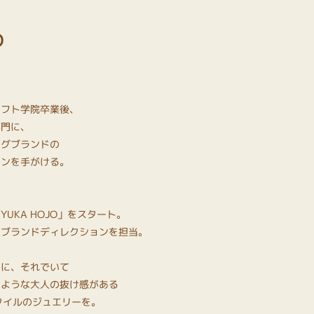
O
ラフト学院卒業後、
専門に、
ングブランドの
インを手がける。
UKA HOJO」をスタート。
、ブランドディレクションを担当。
ーに、それでいて
るような大人の抜け感がある
yなスタイルのジュエリーを。