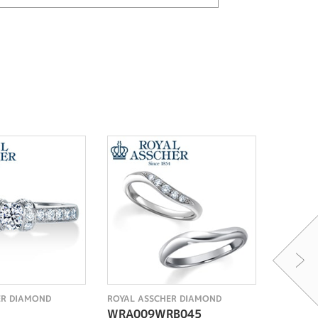
ER DIAMOND
ROYAL ASSCHER DIAMOND
ROYAL A
WRA009WRB045
EPA20