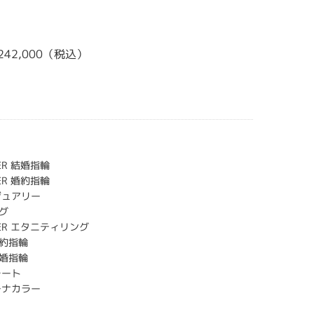
242,000（税込）
HER 結婚指輪
HER 婚約指輪
ジュアリー
グ
CHER エタニティリング
約指輪
婚指輪
レート
チナカラー