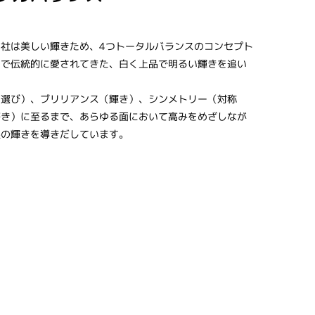
社は美しい輝きため、4つトータルバランスのコンセプト
パで伝統的に愛されてきた、白く上品で明るい輝きを追い
石選び）、ブリリアンス（輝き）、シンメトリー（対称
磨き）に至るまで、あらゆる面において高みをめざしなが
限の輝きを導きだしています。