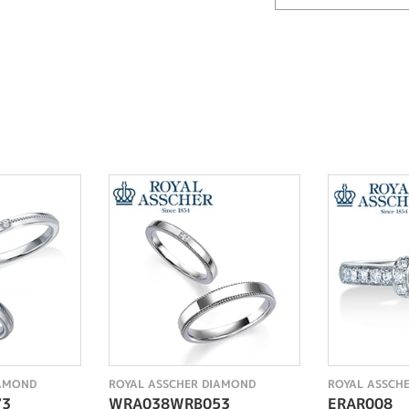
IAMOND
ROYAL ASSCHER DIAMOND
ROYAL ASSCH
73
WRA038WRB053
ERAR008