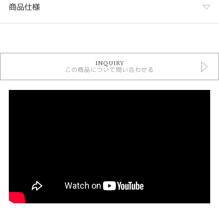
商品仕様
カテゴリ
婚約指輪
INQUIRY
婚約指輪 フェミニン
この商品について問い合わせる
モニッケンダム 婚約指輪
すぐ用意できる婚約指輪
人気ブランド婚約指輪
婚約指輪 サイドメレ
婚約指輪 ストレート
婚約指輪 プラチナカラー
デザイン
シンプル
テイスト
婚約指輪 シンプル
紹介文