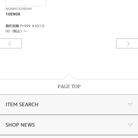
MONNICKENDAM
10EN08
婚約指輪 Pt999 ￥451,0
00（税込）～
PAGE TOP
ITEM SEARCH
婚約指輪
SHOP NEWS