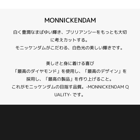
MONNICKENDAM【10EN08】
MONNICKENDAM
サイドのメレダイヤモンドと枠のデザインが華やかさを演出するデザイン。
センターダイヤモンドとの一体感が感じられます。
白く豊潤なまばゆい輝き、ブリリアンシーをもっとも大切
詳しくは店頭にてご案内いたします。
に考えカットする。
モニッケンダムがこだわる、白色光の美しい輝きです。
＊中石が0.2ctの場合の料金です。
＊中石のグレードが【F-SI1】の場合の料金です。
美しさと身に着ける喜び
＊選ばれるダイヤモンドグレードによって価格が変わります。
「最高のダイヤモンド」を使用し、「最高のデザイン」を
採用し、「最高の製品」を作り上げること。
これがモニッケンダムの目指す品質。-MONNICKENDAM Q
UALITY- です。