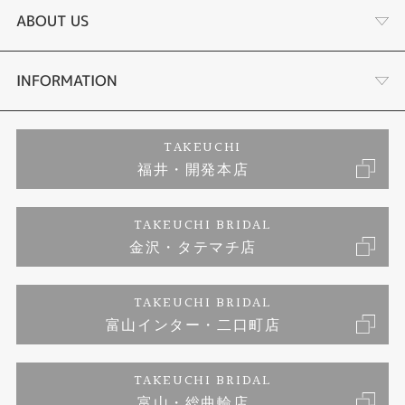
結婚指輪
サプライズプロポーズ相談室
ABOUT US
セットリング
ダイヤモンドカッターブランド
店舗情報
INFORMATION
エタニティーリング
アフターメンテナンス
会社概要
特定商取引に関する表記
TAKEUCHI
福井・開発本店
婚約ネックレス
金澤工房｜手作りペアリング
お客様の声
ご来店予約
TAKEUCHI BRIDAL
ブランドリスト
金沢・タテマチ店
金澤工房｜手作り結婚指輪
お問い合わせ
プライバシーポリシー
TAKEUCHI BRIDAL
金澤工房｜手作り婚約指輪プロポーズプラン
富山インター・二口町店
TAKEUCHI BRIDAL
富山・総曲輪店