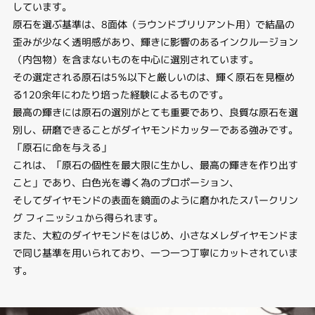
しています。
原石を選ぶ基準は、8面体（ラウンドブリリアント用）で結晶の
歪みが少なく透明感があり、輝きに影響のあるインクルージョン
（内包物）を含まないものを中心に選別されています。
その選定される原石は5％以下と厳しいのは、輝く原石を見極め
る120余年にわたり培った経験によるものです。
最高の輝きには原石の選別がとても重要であり、良質な原石を選
別し、研磨できることがダイヤモンドカッターである強みです。
「原石に命を与える」
これは、「原石の個性を最大限に生かし、最高の輝きを作り出す
こと」であり、白色光を導く為のプロポーション、
そしてダイヤモンドの表面を鏡面のように磨かれたスパークリン
グ フィニッシュから得られます。
また、大粒のダイヤモンドをはじめ、小さなメレダイヤモンドま
で同じ基準を用いられており、一つ一つ丁寧にカットされていま
す。