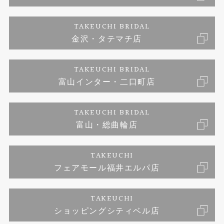
婚約ネックレス
金澤工房｜手作りペアリング
お客様の声
ご来店予約
TAKEUCHI BRIDAL
ブランドリスト
金沢・タテマチ店
金澤工房｜手作り結婚指輪
お問い合わせ
プライバシーポリシー
TAKEUCHI BRIDAL
金澤工房｜手作り婚約指輪プロポーズプラン
富山インター・二口町店
TAKEUCHI BRIDAL
富山・総曲輪店
TAKEUCHI
フェアモール福井エルパ店
TAKEUCHI
ショッピングシティベル店