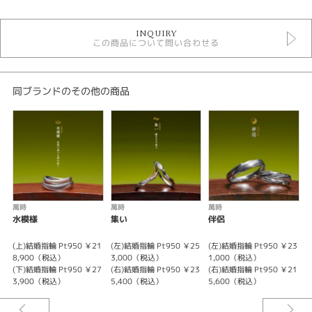
結婚指輪
INQUIRY
結婚指輪 シンプル
この商品について問い合わせる
結婚指輪 コンビネーション
結婚指輪 ストレート
結婚指輪 甲丸
萬時 結婚指輪
同ブランドのその他の商品
性別
レディース
メンズ
紹介文
萬時
萬時
萬時
Mizuhikisou 水引草 固く結ばれる
水模様
集い
伴侶
上から見ると紅く、下から見ると白く見える 水引草 の花を顕した結婚指輪
(上)結婚指輪 Pt950 ￥21
(左)結婚指輪 Pt950 ￥25
(左)結婚指輪 Pt950 ￥23
(
作品です。
8,900（税込）
3,000（税込）
1,000（税込）
結納の際等に使用される紅白の紐：水引より、命名されたお花です。
(下)結婚指輪 Pt950 ￥27
(右)結婚指輪 Pt950 ￥23
(右)結婚指輪 Pt950 ￥21
(
水引の紅白の紐が、硬く結ばれる事より、二人の絆が固く結ばれる事に掛け
3,900（税込）
5,400（税込）
5,600（税込）
た結婚指輪です。
女性用はピンクゴールドとプラチナで紅白を、男性用は、艶消しと光沢仕上