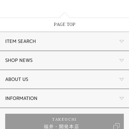
PAGE TOP
ITEM SEARCH
婚約指輪
SHOP NEWS
結婚指輪
サプライズプロポーズ相談室
ABOUT US
セットリング
ダイヤモンドカッターブランド
店舗情報
INFORMATION
エタニティーリング
アフターメンテナンス
会社概要
特定商取引に関する表記
TAKEUCHI
福井・開発本店