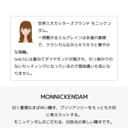
結婚指輪 ラグジュアリー
性別
世界三大カッターズブランド モニッケン
レディース
メンズ
ダム。
一周繋がるミルグレインは永遠の象徴
紹介文
で、クラシカルながらキラキラと華やか
な指輪。
MONNICKENDAM【21WR71-WR73】
lady'sには重ねてダイヤモンドが施され、引っ掛かりの
21WR71
ないセッティングになっているので普段遣いも気にな
シンプルな平甲丸タイプにミルグレインをあしらい、5石のダイヤを留めた
りません。
豪華で上品なデザインです。
21WR73
シンプルな平甲丸タイプにミルグレインをあしらった、上品なデザインで
す。
MONNICKENDAM
白く豊潤なまばゆい輝き、ブリリアンシーをもっとも大切
に考えカットする。
モニッケンダムがこだわる、白色光の美しい輝きです。