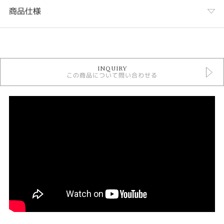
商品仕様
カテゴリ
結婚指輪
INQUIRY
モニッケンダム 結婚指輪
この商品について問い合わせる
結婚指輪 アンティーク
人気ブランド結婚指輪
結婚指輪 ストレート
結婚指輪 プラチナカラー
結婚指輪 ミルグレイン
結婚指輪 3～7石
結婚指輪 甲丸
結婚指輪 ＞ ペアで30万円以上
デザイン
アンティーク
テイスト