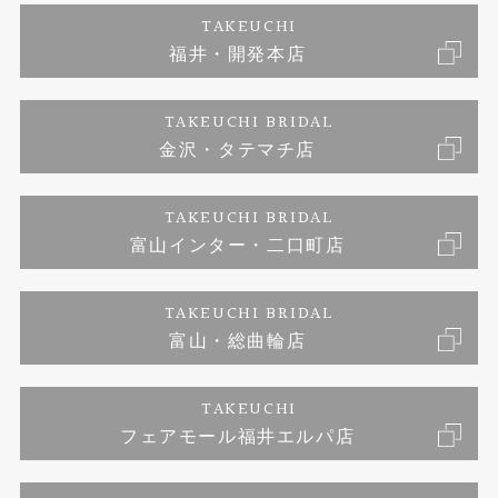
エタニティーリング
アフターメンテナンス
会社概要
特定商取引に関する表記
TAKEUCHI
福井・開発本店
婚約ネックレス
金澤工房｜手作りペアリング
お客様の声
ご来店予約
TAKEUCHI BRIDAL
ブランドリスト
金沢・タテマチ店
金澤工房｜手作り結婚指輪
お問い合わせ
プライバシーポリシー
TAKEUCHI BRIDAL
金澤工房｜手作り婚約指輪プロポーズプラン
富山インター・二口町店
TAKEUCHI BRIDAL
富山・総曲輪店
TAKEUCHI
フェアモール福井エルパ店