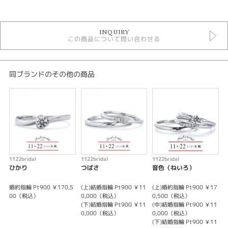
カテゴリ
セットリング アンティーク
INQUIRY
セットリング
この商品について問い合わせる
いい夫婦ブライダル セットリング
デザイン
同ブランドのその他の商品
アンティーク
テイスト
セットリング アンティーク
性別
1122bridal
1122bridal
1122bridal
1
レディース
ひかり
つばさ
音色（ねいろ）
メンズ
婚約指輪 Pt900 ￥170,5
(上)結婚指輪 Pt900 ￥11
(上)婚約指輪 Pt900 ￥17
婚
00（税込）
0,000（税込）
0,500（税込）
紹介文
(下)結婚指輪 Pt900 ￥11
(中)結婚指輪 Pt900 ￥11
0,000（税込）
0,000（税込）
アームのきらきらした仕上げとサイドのミル打ちが絶妙のバランス。仕上げ
(下)結婚指輪 Pt900 ￥11
はシンプルで表情にこだわったセットです。