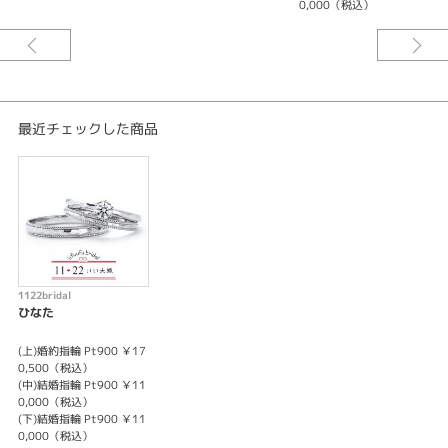
0,000（税込）
※婚約指輪センターダイヤモンド込みの価格です。
お好みに合わせてアレンジ可能です！
〇婚約指輪のセンターダイヤのグレードアップ
〇婚約指輪のセンターダイヤのサイズアップ
最近チェックした商品
〇婚約・結婚指輪共にメレダイヤのグレードアップ
〇素材は全10種類（Pt900,Pt950,K18WG,K18YG,K18PG,K18CG,K18BNG,
K18RG,K18MYG,K18JG）
〇リング幅（スタンダード幅・L幅・結婚指輪のみLL幅）
アレンジによって価格が変わります。
詳しくはスタッフまでお問合せ下さいませ。
1122bridal
ひなた
(上)婚約指輪 Pt900 ￥17
0,500（税込）
(中)結婚指輪 Pt900 ￥11
0,000（税込）
(下)結婚指輪 Pt900 ￥11
0,000（税込）