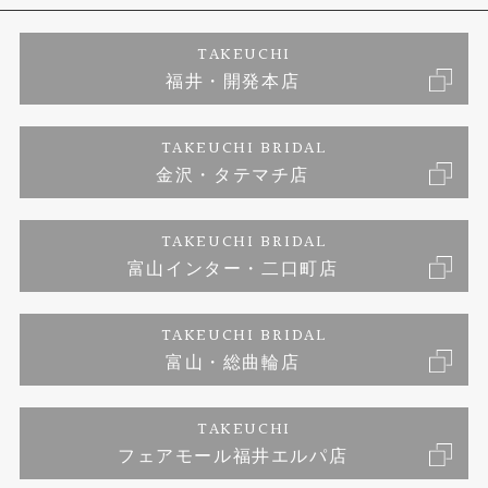
エタニティーリング
アフターメンテナンス
会社概要
特定商取引に関する表記
TAKEUCHI
福井・開発本店
婚約ネックレス
金澤工房｜手作りペアリング
お客様の声
ご来店予約
TAKEUCHI BRIDAL
ブランドリスト
金沢・タテマチ店
金澤工房｜手作り結婚指輪
お問い合わせ
プライバシーポリシー
TAKEUCHI BRIDAL
金澤工房｜手作り婚約指輪プロポーズプラン
富山インター・二口町店
TAKEUCHI BRIDAL
富山・総曲輪店
TAKEUCHI
フェアモール福井エルパ店