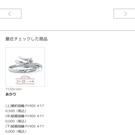
※センターダイヤモンド込みの価格です。
お好みに合わせてアレンジ可能です！
〇婚約指輪のセンターダイヤのグレードアップ
〇婚約指輪のセンターダイヤのサイズアップ
最近チェックした商品
〇婚約・結婚指輪共にメレダイヤのグレードアップ
〇素材は全10種類（Pt900,Pt950,K18WG,K18YG,K18PG,K18CG,K18BNG,
K18RG,K18MYG,K18JG）
〇リング幅（スタンダード幅・L幅・結婚指輪のみLL幅）
アレンジによって価格が変わります。
詳しくはスタッフまでお問合せ下さいませ。
1122bridal
あかり
(上)婚約指輪 Pt900 ￥17
0,500（税込）
(中)結婚指輪 Pt900 ￥11
0,000（税込）
(下)結婚指輪 Pt900 ￥11
0,000（税込）