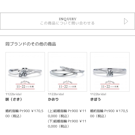
カテゴリ
セットリング シンプル
INQUIRY
セットリング
この商品について問い合わせる
いい夫婦ブライダル セットリング
デザイン
同ブランドのその他の商品
シンプル
テイスト
セットリング シンプル
性別
1122bridal
1122bridal
1122bridal
1
レディース
咲（さき）
かおり
きぼう
メンズ
婚約指輪 Pt900 ￥170,5
(上)結婚指輪 Pt900 ￥11
婚約指輪 Pt900 ￥170,5
(
00（税込）
0,000（税込）
00（税込）
紹介文
(下)結婚指輪 Pt900 ￥11
(
0,000（税込）
向かい合ったアームのフォルムはふたりの気持ちを表現しています。レディ
ースは中央のダイヤが可憐な印象を与えます。