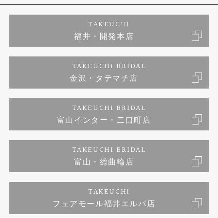
エタニティーリング
アフターメンテナンス
会社概要
特定商取引に関する表記
TAKEUCHI
福井・開発本店
婚約ネックレス
金澤工房｜手作りペアリング
お客様の声
ご来店予約
TAKEUCHI BRIDAL
ブランドリスト
金沢・タテマチ店
金澤工房｜手作り結婚指輪
お問い合わせ
プライバシーポリシー
TAKEUCHI BRIDAL
金澤工房｜手作り婚約指輪プロポーズプラン
富山インター・二口町店
TAKEUCHI BRIDAL
富山・総曲輪店
TAKEUCHI
フェアモール福井エルパ店