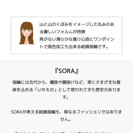
テイスト
結婚指輪 コンビネーション
山と山のくぼみをイメージした丸みのあ
性別
る優しいフォルムが特徴
角がない滑らかな着け心地とワンポイン
レディース
トで発色加工も出来る結婚指輪です。
メンズ
紹介文
『SORA』
なだらかな窪みをもつ優しいフォルム。 ふたりを繋ぐ柔らかなシルエットの
よう。
指輪には古代から、魔除や願掛けなど、実にさまざまな意
味を込める「いれもの」として使われてきた歴史がありま
※選ばれる素材・リング幅によって、価格が変わります。
詳しくはスタッフまでお問い合わせください。
す。
SORAが考える結婚指輪も、単なるファッションではありま
せん。