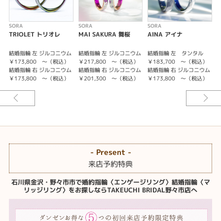
SORA
SORA
SORA
S
TRIOLET トリオレ
MAI SAKURA 舞桜
AINA アイナ
結婚指輪 左 ジルコニウム
結婚指輪 左 ジルコニウム
結婚指輪 左 タンタル
￥173,800 ～（税込）
￥217,800 ～（税込）
￥183,700 ～（税込）
結婚指輪 右 ジルコニウム
結婚指輪 右 ジルコニウム
結婚指輪 右 ジルコニウム
￥173,800 ～（税込）
￥201,300 ～（税込）
￥173,800 ～（税込）
- Present -
来店予約特典
石川県金沢・野々市市で婚約指輪〈エンゲージリング〉結婚指輪〈マ
リッジリング〉をお探しならTAKEUCHI BRIDAL野々市店へ