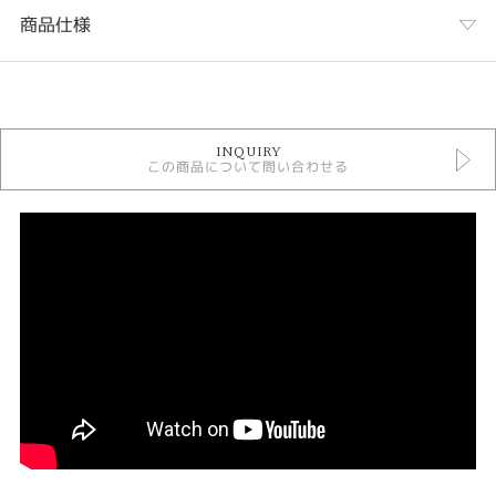
商品仕様
カテゴリ
結婚指輪
INQUIRY
結婚指輪 シンプル
この商品について問い合わせる
ソラ
人気ブランド結婚指輪
結婚指輪 ストレート
結婚指輪 プラチナカラー
結婚指輪 鍛造
結婚指輪 つや消し
結婚指輪 一石
結婚指輪 甲丸
結婚指輪 幅広
結婚指輪 アレルギー対応
結婚指輪 カスタマイズ
デザイン
コンビネーション