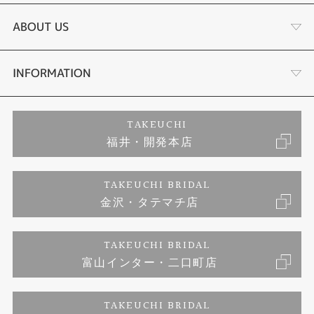
結婚指輪
サプライズプロポーズ相談室
ABOUT US
セットリング
ダイヤモンドカッターブランド
店舗情報
INFORMATION
エタニティーリング
アフターメンテナンス
会社概要
特定商取引に関する表記
TAKEUCHI
福井・開発本店
婚約ネックレス
金澤工房｜手作りペアリング
お客様の声
ご来店予約
TAKEUCHI BRIDAL
ブランドリスト
金沢・タテマチ店
金澤工房｜手作り結婚指輪
お問い合わせ
プライバシーポリシー
TAKEUCHI BRIDAL
金澤工房｜手作り婚約指輪プロポーズプラン
富山インター・二口町店
TAKEUCHI BRIDAL