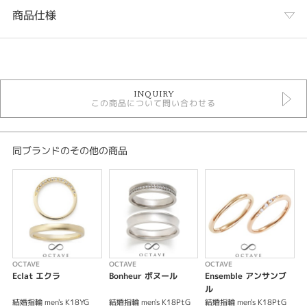
商品仕様
カテゴリ
結婚指輪 ラグジュアリー
INQUIRY
オクターヴ
この商品について問い合わせる
結婚指輪 ＞ ペアで20～30万円
デザイン
同ブランドのその他の商品
ゴージャス
テイスト
結婚指輪 ラグジュアリー
性別
OCTAVE
OCTAVE
OCTAVE
O
レディース
Eclat エクラ
Bonheur ボヌール
Ensemble アンサンブ
メンズ
ル
結婚指輪 men's K18YG
結婚指輪 men's K18PtG
結婚指輪 men's K18PtG
結