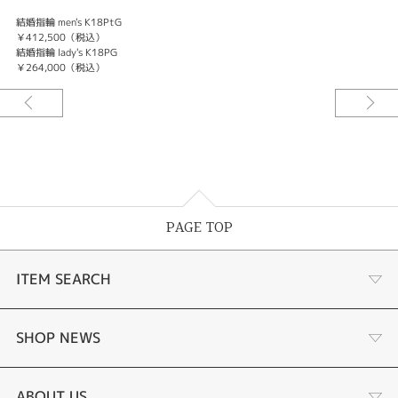
結婚指輪 men's K18PtG
￥412,500（税込）
結婚指輪 lady's K18PG
￥264,000（税込）
PAGE TOP
ITEM SEARCH
婚約指輪
SHOP NEWS
結婚指輪
サプライズプロポーズ相談室
ABOUT US