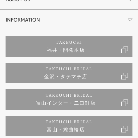
セットリング
ダイヤモンドカッターブランド
店舗情報
INFORMATION
エタニティーリング
アフターメンテナンス
会社概要
特定商取引に関する表記
TAKEUCHI
福井・開発本店
婚約ネックレス
金澤工房｜手作りペアリング
お客様の声
ご来店予約
TAKEUCHI BRIDAL
ブランドリスト
金沢・タテマチ店
金澤工房｜手作り結婚指輪
お問い合わせ
プライバシーポリシー
TAKEUCHI BRIDAL
金澤工房｜手作り婚約指輪プロポーズプラン
富山インター・二口町店
TAKEUCHI BRIDAL
富山・総曲輪店