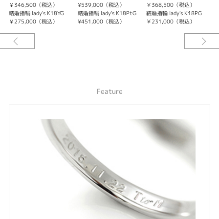
￥346,500（税込）
¥539,000（税込）
￥368,500（税込）
紹介文
結婚指輪 lady's K18YG
結婚指輪 lady's K18PtG
結婚指輪 lady's K18PG
結
￥275,000（税込）
¥451,000（税込）
￥231,000（税込）
OCTAVE【Jurer】ジュレ
重なり合い 支え合う ふたりのこころ。ずっと ずっとこれからも…。心に誓
う 永遠の愛。∞（無限大）のマークをイメージした結婚指輪（マリッジリン
グ）。センター部分が絞れているため指を美しく見せる。少し個性のあるエ
タニティリング。
lady’sのマリッジリングには全て“永遠∞”にちなみ、SIクラスの上質なダイ
ヤモンドが“0.08ct”になるようにセッティングされている。
Feature
〈OCTAVE CONCEPT〉
OCTAVE“オクターヴ”とはドレミファソラシドの8つの音の音階をいいま
す。1オクターヴとふたりの未来が無限に輝き続けますように。過去と現在
が響き合い明日へ続いていくこの道をこれから一緒に歩まれるおふたりの永
遠の幸福を願うセミオーダーブライダルリングです。