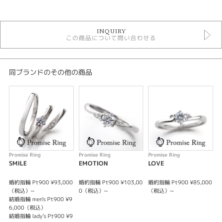
カテゴリ
セットリング シンプル
INQUIRY
セットリング
この商品について問い合わせる
Promise Ring セットリング
デザイン
同ブランドのその他の商品
シンプル
テイスト
セットリング シンプル
性別
Promise Ring
Promise Ring
Promise Ring
P
レディース
SMILE
EMOTION
LOVE
E
メンズ
婚約指輪 Pt900 ¥93,000
婚約指輪 Pt900 ¥103,00
婚約指輪 Pt900 ¥85,000
結
（税込）~
0（税込）~
（税込）~
紹介文
結婚指輪 men's Pt900 ¥9
結
6,000（税込）
EMOTION 感動の約束
結婚指輪 lady's Pt900 ¥9