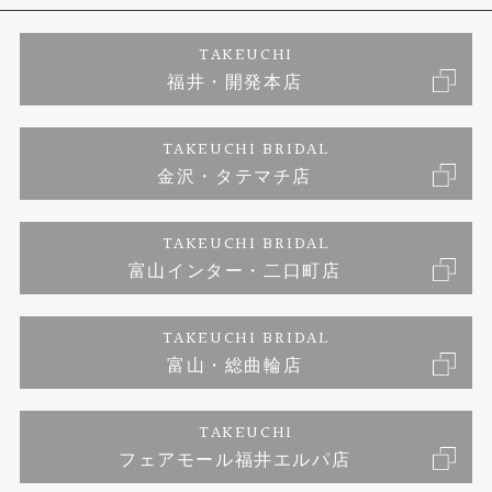
エタニティーリング
アフターメンテナンス
会社概要
特定商取引に関する表記
TAKEUCHI
福井・開発本店
婚約ネックレス
金澤工房｜手作りペアリング
お客様の声
ご来店予約
TAKEUCHI BRIDAL
ブランドリスト
金沢・タテマチ店
金澤工房｜手作り結婚指輪
お問い合わせ
プライバシーポリシー
TAKEUCHI BRIDAL
金澤工房｜手作り婚約指輪プロポーズプラン
富山インター・二口町店
TAKEUCHI BRIDAL
富山・総曲輪店
TAKEUCHI
フェアモール福井エルパ店