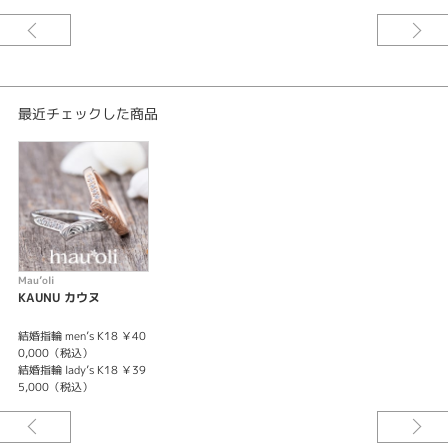
紹介文
KAUNUカウヌ
(深い気持ち)
最近チェックした商品
その昔、愛しさを伝えるために、
言語よりも先に形となって生まれたハワイアンジュエリー。
それは言葉よりも直接的で情熱的な、
心のカタチそのもの。
※お選びいただくサイズ・素材によって価格は変わります。
Mau’oli
KAUNU カウヌ
結婚指輪 men’s K18 ￥40
0,000（税込）
結婚指輪 lady’s K18 ￥39
5,000（税込）