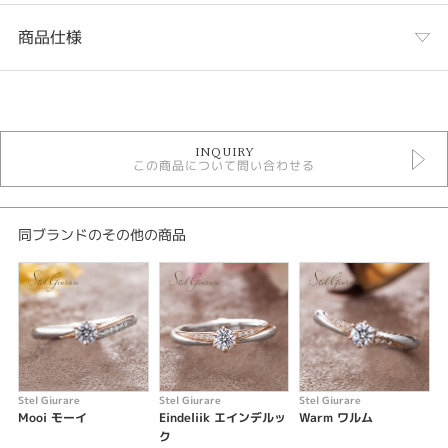
商品仕様
カテゴリ
セットリング アンティーク
INQUIRY
セットリング
この商品について問い合わせる
ステルジュラーレ セットリング
デザイン
同ブランドのその他の商品
コンビネーション
テイスト
セットリング コンビネーション
性別
Stel Giurare
Stel Giurare
Stel Giurare
S
レディース
Mooi モーイ
Eindeliik エインデルッ
Warm ワルム
メンズ
ク