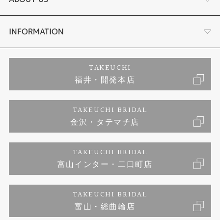
セットリング
ダイヤモンドカッターブランド
店舗情報
INFORMATION
エタニティーリング
アフターメンテナンス
会社概要
特定商取引に関する表記
TAKEUCHI
福井・開発本店
婚約ネックレス
金澤工房｜手作りペアリング
お客様の声
ご来店予約
TAKEUCHI BRIDAL
ブランドリスト
金沢・タテマチ店
金澤工房｜手作り結婚指輪
お問い合わせ
プライバシーポリシー
TAKEUCHI BRIDAL
金澤工房｜手作り婚約指輪プロポーズプラン
富山インター・二口町店
TAKEUCHI BRIDAL
富山・総曲輪店