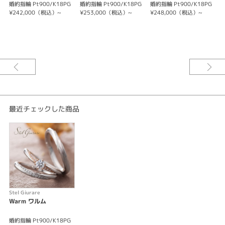
婚約指輪 Pt900/K18PG
婚約指輪 Pt900/K18PG
婚約指輪 Pt900/K18PG
結
¥242,000（税込）~
¥253,000（税込）~
¥248,000（税込）~
1
紹介文
結
1
Warm 暖かい
ふたつのものが 増えてゆくたび
ひとつになってゆく
誰よりも近い
あなたとの夫婦の誓い（Stel Giurare）
※金額にセンターダイヤモンドは含まれません。
最近チェックした商品
Stel Giurare
Warm ワルム
婚約指輪 Pt900/K18PG