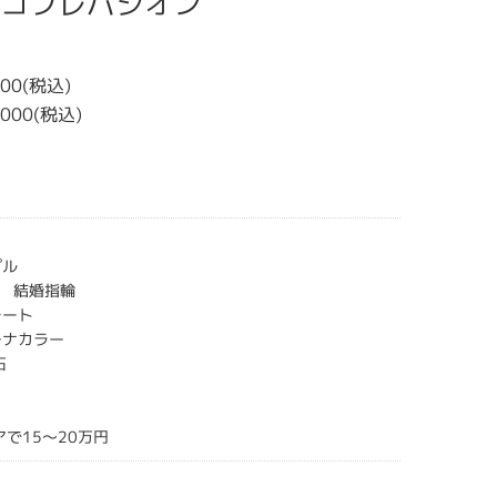
ion コフレパシオン
000(税込)
,000(税込)
プル
 結婚指輪
レート
チナカラー
石
アで15～20万円