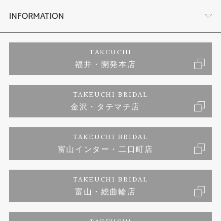
セットリング
ダイヤモンドカッターブランド
店舗情報
INFORMATION
エタニティーリング
アフターメンテナンス
会社概要
特定商取引に関する表記
TAKEUCHI
福井・開発本店
婚約ネックレス
金澤工房｜手作りペアリング
お客様の声
ご来店予約
TAKEUCHI BRIDAL
ブランドリスト
金沢・タテマチ店
金澤工房｜手作り結婚指輪
お問い合わせ
プライバシーポリシー
TAKEUCHI BRIDAL
金澤工房｜手作り婚約指輪プロポーズプラン
富山インター・二口町店
TAKEUCHI BRIDAL
富山・総曲輪店