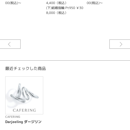
00(税込)～
4,400（税込）
00(税込)～
（
結婚指輪 幅細
(下)結婚指輪 Pt950 ￥30
結婚指輪 カスタマイズ
8,000（税込）
（
デザイン
シンプル
テイスト
結婚指輪 シンプル
性別
最近チェックした商品
レディース
メンズ
紹介文
Darjeeling【ダージリン】
CAFERING
様々な茶葉をブレンドしてつくる紅茶の王様「ダージリン」のように、
Darjeeling ダージリン
お好みの幅や素材・ダイヤモンドの数を選び、アレンジが楽しめるマリッジ