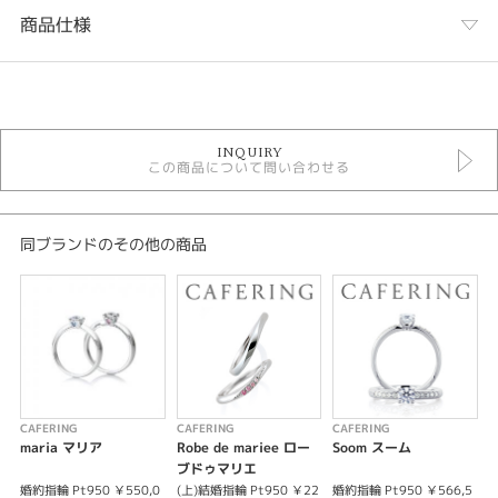
商品仕様
カテゴリ
結婚指輪
INQUIRY
結婚指輪 ラグジュアリー
この商品について問い合わせる
結婚指輪 シンプル
結婚指輪 フェミニン
カフェリング 結婚指輪
人気ブランド結婚指輪
同ブランドのその他の商品
結婚指輪 ストレート
結婚指輪 ウェーブ・S字
結婚指輪 V字・U字
結婚指輪 ゴールドカラー
結婚指輪 プラチナカラー
結婚指輪 つや消し
結婚指輪 一石
結婚指輪 3～7石
結婚指輪 ピンクダイヤモンド
CAFERING
CAFERING
CAFERING
C
結婚指輪 ブルーダイヤモンド
maria マリア
Robe de mariee ロー
Soom スーム
結婚指輪 平打ち
ブドゥマリエ
結婚指輪 甲丸
婚約指輪 Pt950 ￥550,0
(上)結婚指輪 Pt950 ￥22
婚約指輪 Pt950 ￥566,5