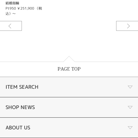
リング。
結婚指輪
Pt950 ￥251,900 （税
【カスタマイズ内容】
込）～
■リングの形状 → 5種類
■リングの素材 → 4種類
■幅 → 2㎜幅 or 3㎜幅
■正面石 → 石無し or 1～15石 / ホワイトダイヤモンド・ブルーダイヤモン
ド・アイスブルーダイヤモンド・ピンクダイヤモンド・ピンクサファイア
■手の平側石 → 石無し or 1石 / ホワイトダイヤモンド・ブルーダイヤモン
ド・アイスブルーダイヤモンド・ピンクダイヤモンド・ピンクサファイア
■表面加工 → 鏡面 or 全面マット or 全面ヘアライン
PAGE TOP
※サイズ・幅・ダイヤモンドアレンジにより価格が変わります。詳しくは店
頭スタッフまでお尋ねください。
ITEM SEARCH
婚約指輪
SHOP NEWS
結婚指輪
サプライズプロポーズ相談室
ABOUT US