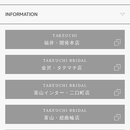
セットリング
ダイヤモンドカッターブランド
店舗情報
INFORMATION
エタニティーリング
アフターメンテナンス
会社概要
特定商取引に関する表記
TAKEUCHI
福井・開発本店
婚約ネックレス
金澤工房｜手作りペアリング
お客様の声
ご来店予約
TAKEUCHI BRIDAL
ブランドリスト
金沢・タテマチ店
金澤工房｜手作り結婚指輪
お問い合わせ
プライバシーポリシー
TAKEUCHI BRIDAL
金澤工房｜手作り婚約指輪プロポーズプラン
富山インター・二口町店
TAKEUCHI BRIDAL
富山・総曲輪店