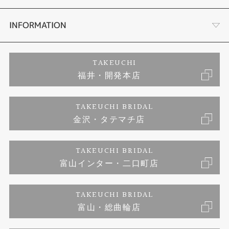
セットリング
ダイヤモンドカッターブランド
店舗情報
INFORMATION
エタニティーリング
アフターメンテナンス
会社概要
特定商取引に関する表記
TAKEUCHI
福井・開発本店
婚約ネックレス
金澤工房｜手作りペアリング
お客様の声
ご来店予約
TAKEUCHI BRIDAL
ブランドリスト
金沢・タテマチ店
金澤工房｜手作り結婚指輪
お問い合わせ
プライバシーポリシー
TAKEUCHI BRIDAL
金澤工房｜手作り婚約指輪プロポーズプラン
富山インター・二口町店
TAKEUCHI BRIDAL
富山・総曲輪店