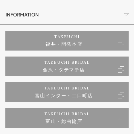
セットリング
ダイヤモンドカッターブランド
店舗情報
INFORMATION
エタニティーリング
アフターメンテナンス
会社概要
特定商取引に関する表記
TAKEUCHI
福井・開発本店
婚約ネックレス
金澤工房｜手作りペアリング
お客様の声
ご来店予約
TAKEUCHI BRIDAL
ブランドリスト
金沢・タテマチ店
金澤工房｜手作り結婚指輪
お問い合わせ
プライバシーポリシー
TAKEUCHI BRIDAL
金澤工房｜手作り婚約指輪プロポーズプラン
富山インター・二口町店
TAKEUCHI BRIDAL
富山・総曲輪店