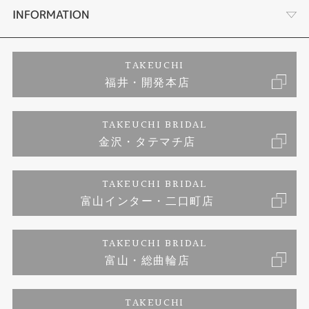
セットリング
ダイヤモンドカッターブランド
店舗情報
INFORMATION
エタニティーリング
アフターメンテナンス
会社概要
特定商取引に関する表記
TAKEUCHI
福井・開発本店
婚約ネックレス
金澤工房｜手作りペアリング
お客様の声
ご来店予約
TAKEUCHI BRIDAL
ブランドリスト
金沢・タテマチ店
金澤工房｜手作り結婚指輪
お問い合わせ
プライバシーポリシー
TAKEUCHI BRIDAL
金澤工房｜手作り婚約指輪プロポーズプラン
富山インター・二口町店
TAKEUCHI BRIDAL
富山・総曲輪店
TAKEUCHI